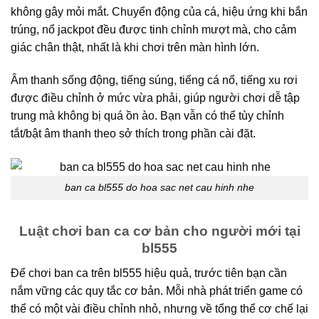
không gây mỏi mắt. Chuyển động của cá, hiệu ứng khi bắn
trúng, nổ jackpot đều được tinh chỉnh mượt mà, cho cảm
giác chân thật, nhất là khi chơi trên màn hình lớn.
Âm thanh sống động, tiếng súng, tiếng cá nổ, tiếng xu rơi
được điều chỉnh ở mức vừa phải, giúp người chơi dễ tập
trung mà không bị quá ồn ào. Bạn vẫn có thể tùy chỉnh
tắt/bật âm thanh theo sở thích trong phần cài đặt.
ban ca bl555 do hoa sac net cau hinh nhe
Luật chơi ban ca cơ bản cho người mới tại
bl555
Để chơi ban ca trên bl555 hiệu quả, trước tiên bạn cần
nắm vững các quy tắc cơ bản. Mỗi nhà phát triển game có
thể có một vài điều chỉnh nhỏ, nhưng về tổng thể cơ chế lại