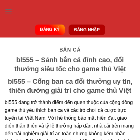
Bỏ
qua
nội
dung
ĐĂNG KÝ
ĐĂNG NHẬP
BẮN CÁ
bl555 – Sảnh bắn cá đỉnh cao, đổi
thưởng siêu tốc cho game thủ Việt
bl555 – Cổng ban ca đổi thưởng uy tín,
thiên đường giải trí cho game thủ Việt
bl555 đang trở thành điểm đến quen thuộc của cộng đồng
game thủ yêu thích ban ca và các trò chơi cá cược trực
tuyến tại Việt Nam. Với hệ thống bảo mật hiện đại, giao
diện thân thiện và tỷ lệ thưởng hấp dẫn, nhà cái trên
mang
đến trải nghiệm giải trí an toàn nhưng không kém phần