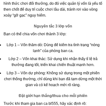
hình thức chơi đổi thưởng, do đó việc quản lý vốn là yếu tố
then chốt để duy trì cuộc chơi lâu dài, tránh rơi vào vòng
xoáy “gỡ gạc” nguy hiểm.
Nguyên tắc 3 lớp vốn
Bạn có thể chia vốn chơi thành 3 lớp:
Lớp 1 – Vốn thăm dò:
Dùng để kiểm tra tình trạng “nóng
lạnh” của phòng ban ca.
Lớp 2 – Vốn khai thác:
Sử dụng khi nhận thấy tỉ lệ trả
thưởng đang tốt, triển khai chiến thuật mạnh hơn.
Lớp 3 – Vốn dự phòng:
Không sử dụng trong một phiên
chơi thông thường, chỉ dùng khi bạn đã tạm dừng một thời
gian và có kế hoạch mới rõ ràng.
Đặt giới hạn thắng/thua cho mỗi phiên
Trước khi tham gia ban ca bl555, hãy xác định rõ: