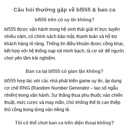
Câu hỏi thường gặp về bl555 & ban ca
bl555 trên
có uy tín không?
bl555 được vận hành trong hệ sinh thái giải trí trực tuyến
nhiều năm, có chính sách bảo mật, thanh toán và hỗ trợ
khách hàng rõ ràng. Thông tin điều khoản được công khai,
kết hợp với hệ thống nạp rút minh bạch, là cơ sở để người
chơi yên tâm trải nghiệm.
Ban ca tại bl555 có gian lận không?
bl555 hợp tác với các nhà phát triển game uy tín, áp dụng
cơ chế RNG (Random Number Generator – tạo số ngẫu
nhiên) trong vận hành. Sự thắng thua phụ thuộc vào chiến
thuật, mức cược và may mắn, chứ không thể bị can thiệp
thủ công trong từng ván riêng lẻ.
Tôi có thể chơi ban ca trên điện thoại không?