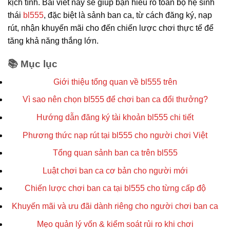
kịch tính. Bài viết này sẽ giúp bạn hiểu rõ toàn bộ hệ sinh
thái
bl555
, đặc biệt là sảnh ban ca, từ cách đăng ký, nạp
rút, nhận khuyến mãi cho đến chiến lược chơi thực tế để
tăng khả năng thắng lớn.
📚 Mục lục
Giới thiệu tổng quan về bl555 trên
Vì sao nên chọn bl555 để chơi ban ca đổi thưởng?
Hướng dẫn đăng ký tài khoản bl555 chi tiết
Phương thức nạp rút tại bl555 cho người chơi Việt
Tổng quan sảnh ban ca trên bl555
Luật chơi ban ca cơ bản cho người mới
Chiến lược chơi ban ca tại bl555 cho từng cấp độ
Khuyến mãi và ưu đãi dành riêng cho người chơi ban ca
Mẹo quản lý vốn & kiểm soát rủi ro khi chơi