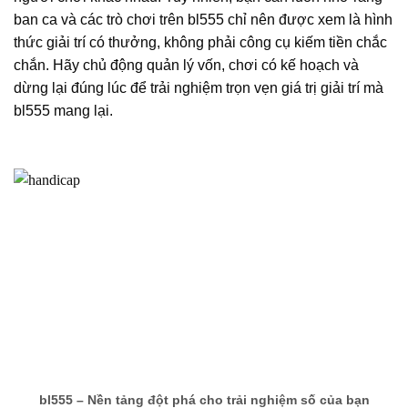
ban ca và các trò chơi trên bl555 chỉ nên được xem là hình
thức giải trí có thưởng, không phải công cụ kiếm tiền chắc
chắn. Hãy chủ động quản lý vốn, chơi có kế hoạch và
dừng lại đúng lúc để trải nghiệm trọn vẹn giá trị giải trí mà
bl555 mang lại.
bl555 – Nền tảng đột phá cho trải nghiệm số của bạn