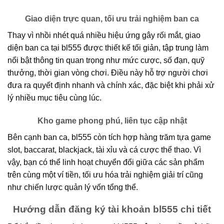
Giao diện trực quan, tối ưu trải nghiệm ban ca
Thay vì nhồi nhét quá nhiều hiệu ứng gây rối mắt, giao
diện ban ca tại bl555 được thiết kế tối giản, tập trung làm
nổi bật thông tin quan trọng như mức cược, số đạn, quỹ
thưởng, thời gian vòng chơi. Điều này hỗ trợ người chơi
đưa ra quyết định nhanh và chính xác, đặc biệt khi phải xử
lý nhiều mục tiêu cùng lúc.
Kho game phong phú, liên tục cập nhật
Bên cạnh ban ca, bl555 còn tích hợp hàng trăm tựa game
slot, baccarat, blackjack, tài xỉu và cá cược thể thao. Vì
vậy, bạn có thể linh hoạt chuyển đổi giữa các sản phẩm
trên cùng một ví tiền, tối ưu hóa trải nghiệm giải trí cũng
như chiến lược quản lý vốn tổng thể.
Hướng dẫn đăng ký tài khoản bl555 chi tiết