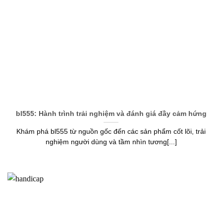
bl555: Hành trình trải nghiệm và đánh giá đầy cảm hứng
Khám phá bl555 từ nguồn gốc đến các sản phẩm cốt lõi, trải
nghiệm người dùng và tầm nhìn tương[...]