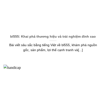
bl555: Khai phá thương hiệu và trải nghiệm đỉnh cao
Bài viết sâu sắc bằng tiếng Việt về bl555, khám phá nguồn
gốc, sản phẩm, lợi thế cạnh tranh và[...]