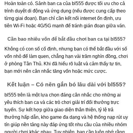
Hoàn toàn có. Sảnh ban ca của bl555 được tối ưu cho cả
trình duyệt di động và ứng dụng (nếu được cung cấp theo
từng giai đoạn). Bạn chỉ cần kết nối internet ổn định, ưu
tiên Wi-Fi hoặc 4G/5G mạnh để tránh gián đoạn giữa ván.
Cần bao nhiêu vốn để bắt đầu chơi ban ca tại bl555?
Không có con số cố định, nhưng bạn có thể bắt đầu với số
vốn nhỏ để làm quen, chẳng hạn vài trăm nghìn đồng, chơi
ở phòng Tân Thủ. Khi đã hiểu rõ luật và cảm thấy tự tin,
bạn mới nên cân nhắc tăng vốn hoặc mức cược.
Kết luận – Có nên gắn bó lâu dài với bl555?
bl555 trên
là một lựa chọn đáng cân nhắc cho những ai
yêu thích ban ca và các trò chơi giải trí đổi thưởng trực
tuyến. Sự kết hợp giữa giao diện thân thiện, tỷ lệ trả
thưởng hấp dẫn, kho game đa dạng và hệ thống nạp rút uy
tín giúp nền tảng này đáp ứng tốt nhu cầu của nhiều nhóm
người chơi khác nhau. Tuy nhiên, bạn cần luôn nhớ rằng