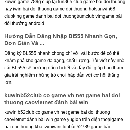
kuwin game 789g clup tại fun365 club game bai doi thuong
hay iwin bai doi thuong game doi thuong hotsunwin68
clubking game danh bai doi thuongtrumclub vimgame bài
đổi thưởng android
Hướng Dẫn Đăng Nhập Bl555 Nhanh Gọn,
Đơn Giản Và ...
Đăng ký BL555 nhanh chóng chỉ với vài bước để có thể
khám phá kho game đa dạng, chất lượng. Bài viết này nhà
cái BL555 sẽ hướng dẫn chi tiết và đầy đủ, giúp bạn tham
gia trải nghiệm những trò chơi hấp dẫn với cơ hội thắng
lớn.
kuwinb52club co game vh net game bai doi
thuong caovietnet đánh bài win
kuwin b52club co game vh net game bai doi thuong
caovietnet đánh bài win game yugioh trên điện thoạigame
bai doi thuong kbatiwiniwinclubbài 52789 game bài