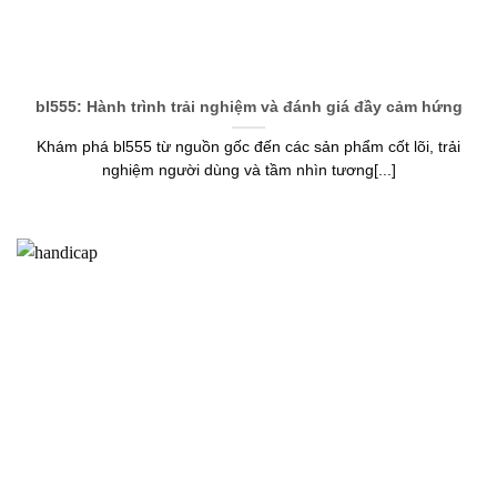
bl555: Hành trình trải nghiệm và đánh giá đầy cảm hứng
Khám phá bl555 từ nguồn gốc đến các sản phẩm cốt lõi, trải
nghiệm người dùng và tầm nhìn tương[...]