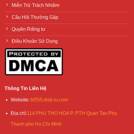
Miễn Trừ Trách Nhiệm
Câu Hỏi Thường Gặp
Quyền Riêng tư
Điều Khoản Sử Dụng
Thông Tin Liên Hệ
Website
:
bl555.disk.ru.com
Địa chỉ
:
114 PHU THO HOA P. PTH Quan Tan Phu
Thanh pho Ho Chi Minh