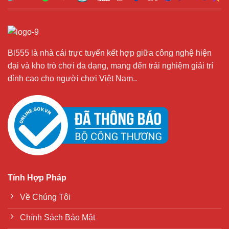
Bl555 là nhà cái trực tuyến kết hợp giữa công nghệ hiện
đại và kho trò chơi đa dạng, mang đến trải nghiệm giải trí
đỉnh cao cho người chơi Việt Nam..
Tính Hợp Pháp
Về Chúng Tôi
Chính Sách Bảo Mật