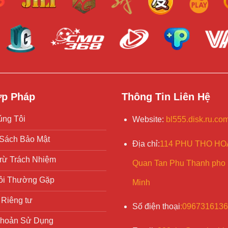
ợp Pháp
Thông Tin Liên Hệ
ng Tôi
Website
:
bl555.disk.ru.co
Sách Bảo Mật
Địa chỉ
:
114 PHU THO HOA
rừ Trách Nhiệm
Quan Tan Phu Thanh pho 
ỏi Thường Gặp
Minh
Riêng tư
Số điện
thoại
:
0967316136
Khoản Sử Dụng