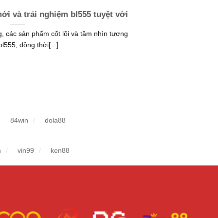
ới và trải nghiệm bl555 tuyệt vời
g, các sản phẩm cốt lõi và tầm nhìn tương
bl555, đồng thời[...]
84win
dola88
n
vin99
ken88