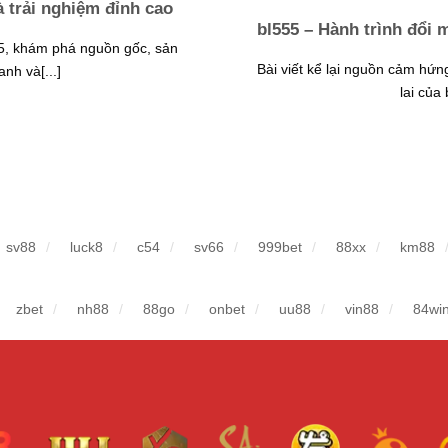
à trải nghiệm đỉnh cao
bl555 – Hành trình đổi m
555, khám phá nguồn gốc, sản
Bài viết kể lại nguồn cảm hứn
nh và[...]
lai của 
sv88
luck8
c54
sv66
999bet
88xx
km88
zbet
nh88
88go
onbet
uu88
vin88
84wi