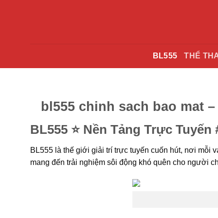
Bỏ
qua
nội
dung
BL555
THỂ TH
bl555 chinh sach bao mat –
BL555 ⭐️ Nền Tảng Trực Tuyến 
BL555 là thế giới giải trí trực tuyến cuốn hút, nơi m
mang đến trải nghiệm sôi động khó quên cho người ch