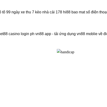
 lô tô 99 ngày xe thu 7 kèo nhà cái 178 hi88 bao mat số điện tho
bet88 casino login ph vn88 app - tải ứng dụng vn88 moblie về điện