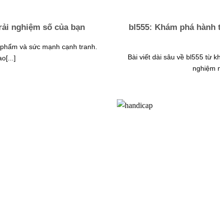
trải nghiệm số của bạn
bl555: Khám phá hành t
ản phẩm và sức mạnh cạnh tranh.
Bài viết dài sâu về bl555 từ 
o[...]
nghiệm n