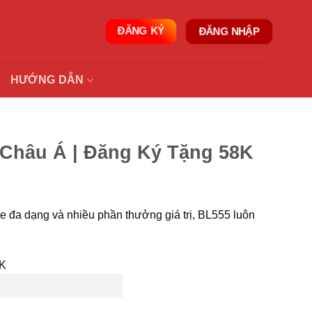
ĐĂNG KÝ
ĐĂNG NHẬP
E
HƯỚNG DẪN
 Châu Á | Đăng Ký Tặng 58K
me đa dạng và nhiều phần thưởng giá trị, BL555 luôn