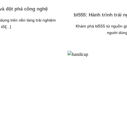
 và đột phá công nghệ
bl555: Hành trình trải
dựng trên nền tảng trải nghiệm
Khám phá bl555 từ nguồn gốc
ối[...]
người dùng 