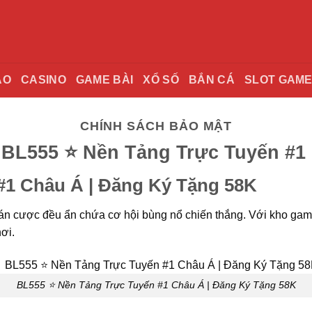
AO
CASINO
GAME BÀI
XỔ SỐ
BẮN CÁ
SLOT GAM
CHÍNH SÁCH BẢO MẬT
 BL555 ⭐️ Nền Tảng Trực Tuyến #1
#1 Châu Á | Đăng Ký Tặng 58K
ỗi ván cược đều ẩn chứa cơ hội bùng nổ chiến thắng. Với kho ga
ơi.
BL555 ⭐️ Nền Tảng Trực Tuyến #1 Châu Á | Đăng Ký Tặng 58K