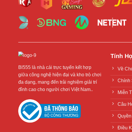
Tính H
Bl555 là nhà cái trực tuyến kết hợp
Về Chú
giữa công nghệ hiện đại và kho trò chơi
Chính 
đa dạng, mang đến trải nghiệm giải trí
đỉnh cao cho người chơi Việt Nam..
Miễn T
Câu H
Quyền 
Điều 